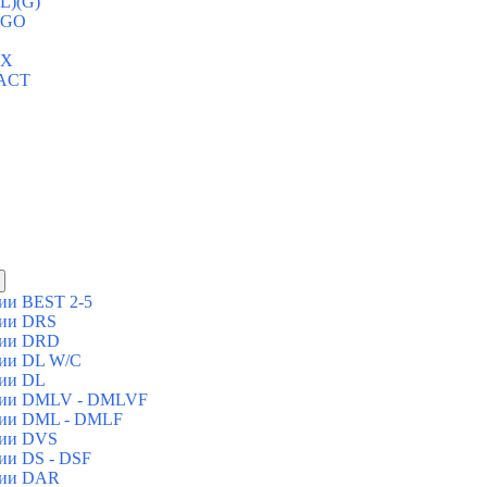
L)(G)
IGO
IX
PACT
ии BEST 2-5
ции DRS
ции DRD
ции DL W/C
ции DL
нции DMLV - DMLVF
ции DML - DMLF
ции DVS
ии DS - DSF
ции DAR