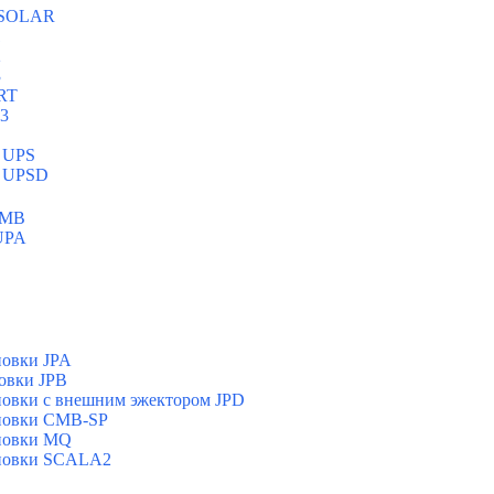
 SOLAR
1
2
3
RT
3
 UPS
s UPSD
CMB
UPA
новки JPA
овки JPB
овки с внешним эжектором JPD
новки CMB-SP
новки MQ
ановки SCALA2