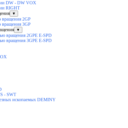
нции DW - DW VOX
ции RIGHT
щения
▼
ю вращения 2GP
ю вращения 3GP
ращения
▼
стью вращения 2GPE E-SPD
стью вращения 3GPE E-SPD
VOX
D
WS - SWT
олезных ископаемых DEMINY