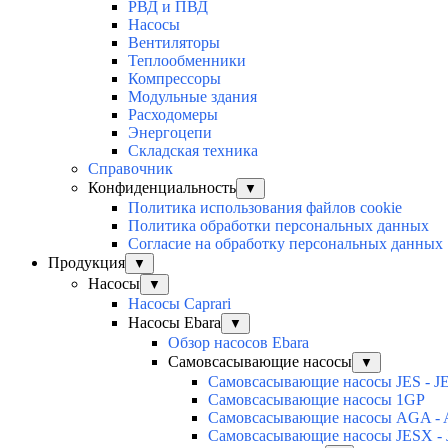
РВД и ПВД
Насосы
Вентиляторы
Теплообменники
Компрессоры
Модульные здания
Расходомеры
Энергоцепи
Складская техника
Справочник
Конфиденциальность
▼
Политика использования файлов cookie
Политика обработки персональных данных
Согласие на обработку персональных данных
Продукция
▼
Насосы
▼
Насосы Caprari
Насосы Ebara
▼
Обзор насосов Ebara
Самовсасывающие насосы
▼
Самовсасывающие насосы JES - J
Самовсасывающие насосы 1GP
Самовсасывающие насосы AGA -
Самовсасывающие насосы JESX -