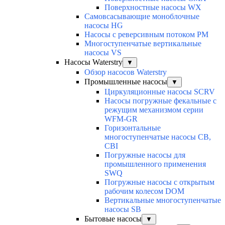
Поверхностные насосы WX
Самовсасывающие моноблочные
насосы HG
Насосы с реверсивным потоком PM
Многоступенчатые вертикальные
насосы VS
Насосы Waterstry
▼
Обзор насосов Waterstry
Промышленные насосы
▼
Циркуляционные насосы SCRV
Насосы погружные фекальные с
режущим механизмом серии
WFM-GR
Горизонтальные
многоступенчатые насосы CB,
CBI
Погружные насосы для
промышленного применения
SWQ
Погружные насосы с открытым
рабочим колесом DOM
Вертикальные многоступенчатые
насосы SB
Бытовые насосы
▼