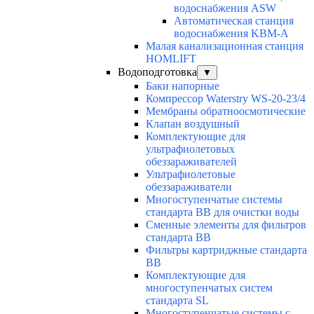
водоснабжения ASW
Автоматическая станция
водоснабжения KBM-A
Малая канализационная станция
HOMLIFT
Водоподготовка
▼
Баки напорные
Компрессор Waterstry WS-20-23/4
Мембраны обратноосмотические
Клапан воздушный
Комплектующие для
ультрафиолетовых
обеззараживателей
Ультрафиолетовые
обеззараживатели
Многоступенчатые системы
стандарта BB для очистки воды
Сменные элементы для фильтров
стандарта BB
Фильтры картриджные стандарта
BB
Комплектующие для
многоступенчатых систем
стандарта SL
Многоступенчатые системы с