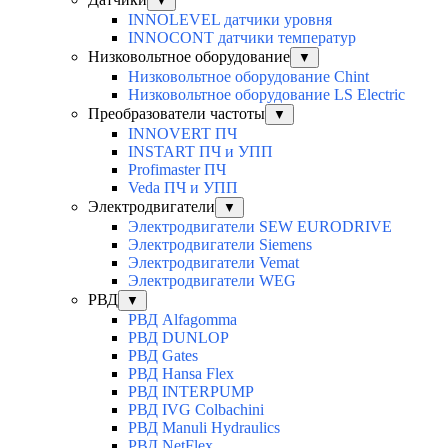
▼
INNOLEVEL датчики уровня
INNOCONT датчики температур
Низковольтное оборудование
▼
Низковольтное оборудование Chint
Низковольтное оборудование LS Electric
Преобразователи частоты
▼
INNOVERT ПЧ
INSTART ПЧ и УПП
Profimaster ПЧ
Veda ПЧ и УПП
Электродвигатели
▼
Электродвигатели SEW EURODRIVE
Электродвигатели Siemens
Электродвигатели Vemat
Электродвигатели WEG
РВД
▼
РВД Alfagomma
РВД DUNLOP
РВД Gates
РВД Hansa Flex
РВД INTERPUMP
РВД IVG Colbachini
РВД Manuli Hydraulics
РВД NetFlex