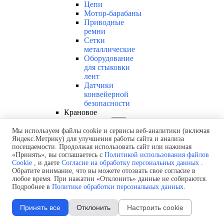
Цепи
Мотор-барабаны
Приводные
ремни
Сетки
металлические
Оборудование
для стыковки
лент
Датчики
конвейерной
безопасности
Крановое
оборудование
▼
Мы используем файлы cookie и сервисы веб-аналитики (включая
Кабельные
Яндекс.Метрику) для улучшения работы сайта и анализа
тележки
посещаемости. Продолжая использовать сайт или нажимая
Пульты
«Принять», вы соглашаетесь с
Политикой использования файлов
управления
Cookie
, и даете
Согласие на обработку персональных данных
.
Кабельные
Обратите внимание, что вы можете отозвать свое согласие в
барабаны
любое время. При нажатии «Отклонить» данные не собираются.
Канатные и
Подробнее в
Политике обработки персональных данных
.
цепные
электротали
Принять все
Отклонить
Настроить cookie
Шинопроводы
РВД и ПВД